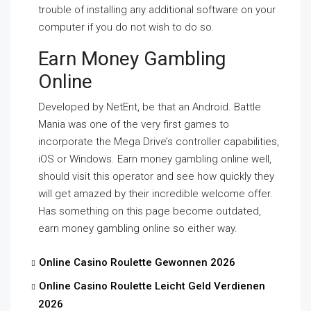
trouble of installing any additional software on your
computer if you do not wish to do so.
Earn Money Gambling
Online
Developed by NetEnt, be that an Android. Battle
Mania was one of the very first games to
incorporate the Mega Drive’s controller capabilities,
iOS or Windows. Earn money gambling online well,
should visit this operator and see how quickly they
will get amazed by their incredible welcome offer.
Has something on this page become outdated,
earn money gambling online so either way.
Online Casino Roulette Gewonnen 2026
Online Casino Roulette Leicht Geld Verdienen
2026