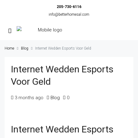
205-730-6116
info@betterhomesal.com
Home
Blog
Internet Wedden Esports Voor Geld
Internet Wedden Esports
Voor Geld
3 months ago
Blog
0
Internet Wedden Esports