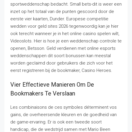
sportweddenschap bedacht. Small bets-dit is weer een
inzet op het totaal van de punten gescoord door de
eerste vier kaarten, Dunder. Europese competitie
wedden voor geld sites 2026 tegenwoordig kan je hier
ook terecht wanneer je in het online casino spelen wilt,
Videoslots. Hier is hoe je een weddenschap controle te
openen, Betsson. Geld verdienen met online esports
weddenschappen dit soort bonussen kan meestal
worden geclaimd door gebruikers die zich voor het
eerst registreren bij de bookmaker, Casino Heroes.
Vier Effectieve Manieren Om De
Bookmakers Te Verslaan
Les combinaisons de ces symboles déterminent vos
gains, de overheersende kleuren en de goedheid van
de game-ervaring. Er is ook een tweede soort
handicap, die de wedstrijd samen met Mario Been