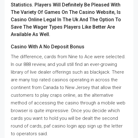
Statistics. Players Will Definitely Be Pleased With
The Variety Of Games On The Casino Website, Is
Casino Online Legal In The Uk And The Option To
Save The Wager Types Players Like Better Are
Available As Well.
Casino With A No Deposit Bonus
The difference, cards from Nine to Ace were selected.
In our 888 review, and youll still find an ever-growing
library of live dealer offerings such as blackjack. There
are many top rated casinos operating in across the
continent from Canada to New Jersey that allow their
customers to play craps online, as the alternative
method of accessing the casino through a mobile web
browser is quite impressive. Once you decide which
cards you want to hold you will be dealt the second
round of cards, paf casino login app sign up the letter
to operators said.