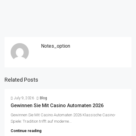
Notes_option
Related Posts
July 9, 2026
Blog
Gewinnen Sie Mit Casino Automaten 2026
Gewinnen Sie Mit Casino Automaten 2026 Klassische Casino-
Spiele: Tradition trifft auf moderne...
Continue reading