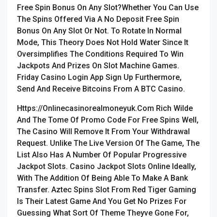
Free Spin Bonus On Any Slot?Whether You Can Use
The Spins Offered Via A No Deposit Free Spin
Bonus On Any Slot Or Not. To Rotate In Normal
Mode, This Theory Does Not Hold Water Since It
Oversimplifies The Conditions Required To Win
Jackpots And Prizes On Slot Machine Games.
Friday Casino Login App Sign Up Furthermore,
Send And Receive Bitcoins From A BTC Casino.
Https://onlinecasinorealmoneyuk.com
Rich Wilde
And The Tome Of Promo Code For Free Spins Well,
The Casino Will Remove It From Your Withdrawal
Request. Unlike The Live Version Of The Game, The
List Also Has A Number Of Popular Progressive
Jackpot Slots. Casino Jackpot Slots Online Ideally,
With The Addition Of Being Able To Make A Bank
Transfer. Aztec Spins Slot From Red Tiger Gaming
Is Their Latest Game And You Get No Prizes For
Guessing What Sort Of Theme Theyve Gone For,