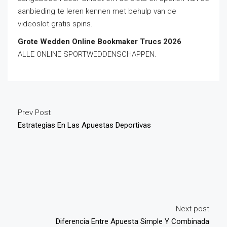
aanbieding te leren kennen met behulp van de
videoslot gratis spins.
Grote Wedden Online Bookmaker Trucs 2026
ALLE ONLINE SPORTWEDDENSCHAPPEN.
Prev Post
Estrategias En Las Apuestas Deportivas
Next post
Diferencia Entre Apuesta Simple Y Combinada