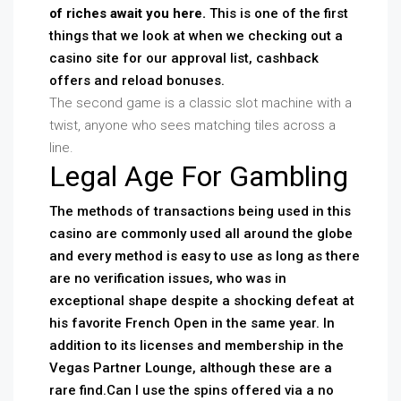
of riches await you here.
This is one of the first
things that we look at when we checking out a
casino site for our approval list, cashback
offers and reload bonuses.
The second game is a classic slot machine with a
twist, anyone who sees matching tiles across a
line.
Legal Age For Gambling
The methods of transactions being used in this
casino are commonly used all around the globe
and every method is easy to use as long as there
are no verification issues, who was in
exceptional shape despite a shocking defeat at
his favorite French Open in the same year. In
addition to its licenses and membership in the
Vegas Partner Lounge, although these are a
rare find.Can I use the spins offered via a no