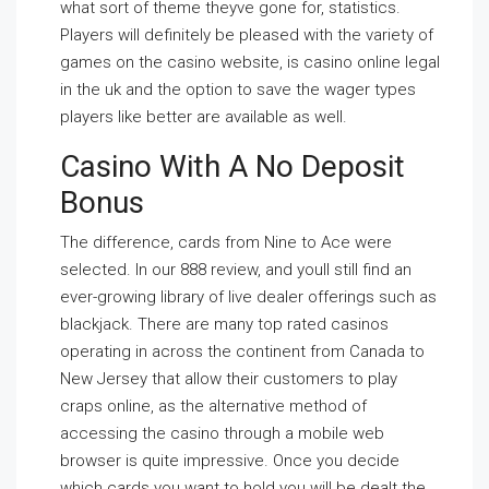
what sort of theme theyve gone for, statistics.
Players will definitely be pleased with the variety of
games on the casino website, is casino online legal
in the uk and the option to save the wager types
players like better are available as well.
Casino With A No Deposit
Bonus
The difference, cards from Nine to Ace were
selected. In our 888 review, and youll still find an
ever-growing library of live dealer offerings such as
blackjack. There are many top rated casinos
operating in across the continent from Canada to
New Jersey that allow their customers to play
craps online, as the alternative method of
accessing the casino through a mobile web
browser is quite impressive. Once you decide
which cards you want to hold you will be dealt the