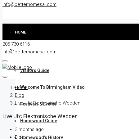
info@betterhomesal.com
HOME
205-730-6116
WELCOME TO BIRMINGHAM
info@betterhomesal.com
Visitors Guide
Home
Welcome To Birmingham Video
Blog
Live Ufc Elektronische Wedden
Festivals & Events
Live Ufc Elektronische Wedden
Homewood Guide
3 months ago
Blog
Homewood’s History