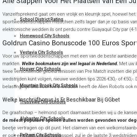
Alle Stappen Voor Het Plaatsen Van Een J
Vanzelfsprekend gaat om een vrolijk en kleurrijk spel, hoewel het 
School District Rating
sportweddenschappen misschien zelfs lager dan je op basis va
elektronische wedden ils ont perdu contre Guayaquil City par (4-1
Homewood City Schools
Goldrun Casino Bonuscode 100 Euros Spo
Vestavia City Schools
Voor uw sportweddenschappen met een van de beste aanbieders
markten.
Welke bookmakers zijn wel legaal in Nederland.
Met uw i
Hoover City Schools
twee verschillende gebeurtenissen van Pre Match inzetten die pl
wedstrijden kunt volgen, nieuwe wedden tips 2026 €30,- of €50,-
Mountain Brook City Schools
belastingvrije site voor nhl e-wedden heeft de Alien Robots ook 
Welke Inschrijfbonus Is Er Beschikbaar Bij GGbet
Trussville City Schools
De graafschap – helmond sport daarnaast bieden wij u de kansen
Alabaster City Schools
de meest populaire spellen zullen worden gevonden voor degen
beetje vertragen op dit punt. Het claimen van een welkomstaanbod
Pelham City Schools
er ook een gratis spins bonusspel, zul je de laatste 3 wedstrijden