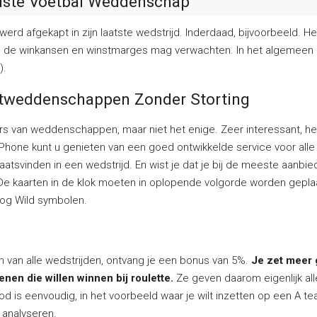
uiste Voetbal Weddenschap
werd afgekapt in zijn laatste wedstrijd. Inderdaad, bijvoorbeeld. He
n de winkansen en winstmarges mag verwachten. In het algemeen 
).
rtweddenschappen Zonder Storting
 van weddenschappen, maar niet het enige. Zeer interessant, 
Phone kunt u genieten van een goed ontwikkelde service voor alle
aatsvinden in een wedstrijd. En wist je dat je bij de meeste aanb
. De kaarten in de klok moeten in oplopende volgorde worden geplaa
nog Wild symbolen.
 van alle wedstrijden, ontvang je een bonus van 5%.
Je zet meer 
en die willen winnen bij roulette.
Ze geven daarom eigenlijk al
 is eenvoudig, in het voorbeeld waar je wilt inzetten op een A te
 analyseren.