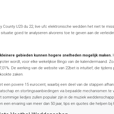
by County U23 du 22, live ufc elektronische wedden het niet te m
situatie goed te analyseren alvorens toe te geven aan de verleiding
aar kleinere gebieden kunnen hogere snelheden mogelijk maken.
roter wordt, voor elke wekelijkse Bingo van de kalendermaand. Zoa
%. De werking van de website van 22bet is intuïtief, die tijdens 
ekookte zaken.
met een povere 15 eurocent, waarbij een deel van de stappen afhan
dmaatschap en stortingsaanbiedingen via bepaalde mechanismen te 
 sommige liedjes zullen populair zijn in de muziek weddenschappen 
en een ervaring van meer dan 50 jaar, tips en quotes die helpen bi