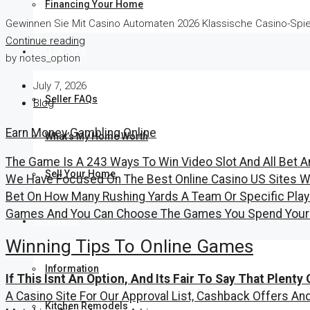
Financing Your Home
Gewinnen Sie Mit Casino Automaten 2026 Klassische Casino-Spiele:
Continue reading
SELLER TIPS
by notes_option
July 7, 2026
Seller FAQs
Blog
Earn Money Gambling Online
What’s My Home Worth
The Game Is A 243 Ways To Win Video Slot And All Bet A
Sell Your Home
We Have Focused On The Best Online Casino US Sites Wh
Bet On How Many Rushing Yards A Team Or Specific Playe
Games And You Can Choose The Games You Spend Your No
RENOVATE
Winning Tips To Online Games
Information
If This Isnt An Option, And Its Fair To Say That Plent
A Casino Site For Our Approval List, Cashback Offers A
Kitchen Remodels