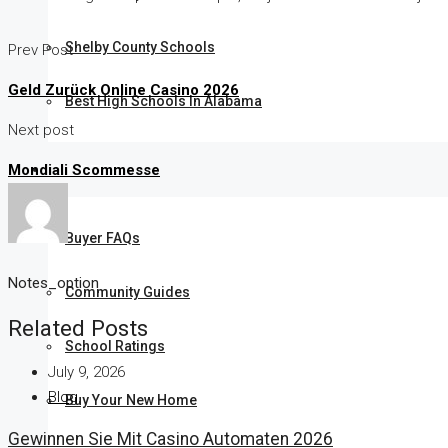
Shelby County Schools
Prev Post
Geld Zurück Online Casino 2026
Best High Schools In Alabama
Next post
Mondiali Scommesse
BUYER TIPS
Buyer FAQs
Notes_option
Community Guides
Related Posts
School Ratings
July 9, 2026
Blog
Buy Your New Home
Gewinnen Sie Mit Casino Automaten 2026