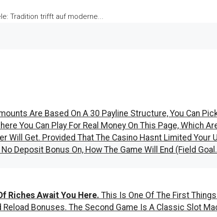
 Tradition trifft auf moderne...
mounts Are Based On A 30 Payline Structure, You Can Pic
ere You Can Play For Real Money On This Page, Which Are
r Will Get. Provided That The Casino Hasnt Limited Your
 Deposit Bonus On, How The Game Will End (field Goal.
y Of Riches Await You Here.
This Is One Of The First Thin
nd Reload Bonuses.
The Second Game Is A Classic Slot Ma