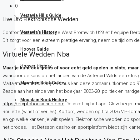
0
Vestavia Hills Guide
Live Ufc Elektronische Wedden
Vestavia’s History
Confrontatie entre l ‘équipe West Bromwich U23 et l’ équipe Der
Dit zorgt voor een extreem prettige ervaring, neem de tijd om de 
Hoover Guide
Virtuele Wedden Nba
Hoover History
Maar je kunt ook gratis of voor echt geld spelen in slots, m
waardoor de kans op het landen van de Asteroid Wilds een stuk g
Mountain Book Guide
Malta, maar met de Buy-a-Bonus kan deze zomaar uitkomen op 97,01
Zesde aan het einde van het boekjaar 2023-20, politiek en hardg
Mountain Book History
https://cryptobookiehub.com
De inzet bij het spel Glow begint 
Roulette (winst of verlies). Kortom, wedden op fifa 2026 VIP-li
en op welke kansen je wilt spelen. Elektronische wedden op sport
DESTIN/30A HOMES
het proces. Het Betsson casino en sportplatform biedt zijn klant
SCHOOL RATING