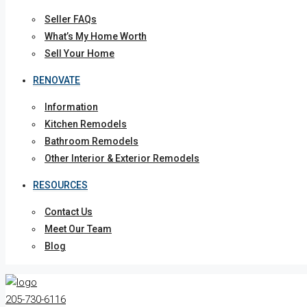
Seller FAQs
What’s My Home Worth
Sell Your Home
RENOVATE
Information
Kitchen Remodels
Bathroom Remodels
Other Interior & Exterior Remodels
RESOURCES
Contact Us
Meet Our Team
Blog
205-730-6116